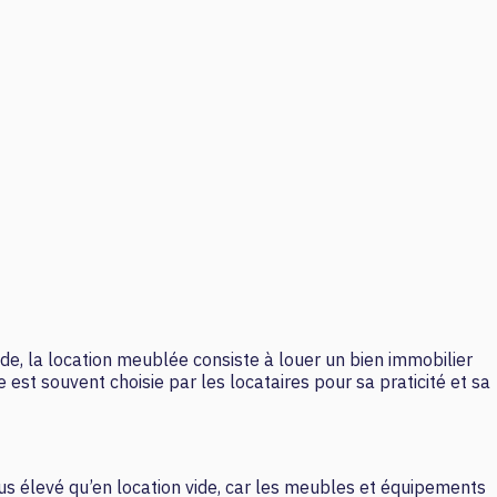
vide, la location meublée consiste à louer un bien immobilier
est souvent choisie par les locataires pour sa praticité et sa
us élevé qu’en location vide, car les meubles et équipements